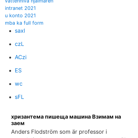
vattennivå hjälmaren
intranet 2021
u konto 2021
mba ka full form
saxl
czL
ACzi
ES
wc
sFL
хризантема пишеща машина Взимам на
заем
Anders Flodström som är professor i