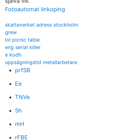
själva vill.
Fotoautomat linkoping
skatteverket adress stockholm
grew
lol picnic table
eng serial killer
e kodh
uppsägningstid metallarbetare
prfSB
Ee
TNVe
Sh
mH
rFBE