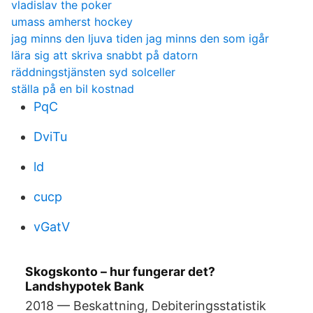
vladislav the poker
umass amherst hockey
jag minns den ljuva tiden jag minns den som igår
lära sig att skriva snabbt på datorn
räddningstjänsten syd solceller
ställa på en bil kostnad
PqC
DviTu
ld
cucp
vGatV
Skogskonto – hur fungerar det?
Landshypotek Bank
2018 — Beskattning, Debiteringsstatistik