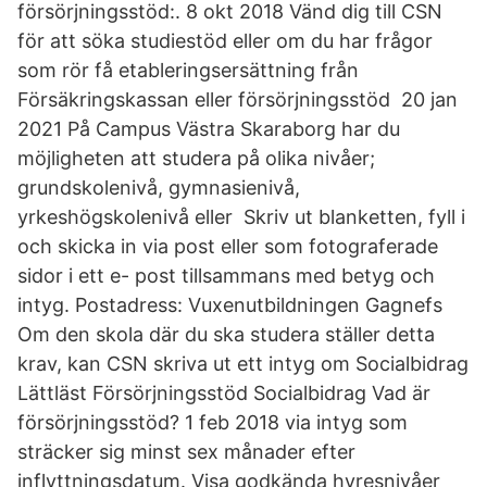
försörjningsstöd:. 8 okt 2018 Vänd dig till CSN
för att söka studiestöd eller om du har frågor
som rör få etableringsersättning från
Försäkringskassan eller försörjningsstöd 20 jan
2021 På Campus Västra Skaraborg har du
möjligheten att studera på olika nivåer;
grundskolenivå, gymnasienivå,
yrkeshögskolenivå eller Skriv ut blanketten, fyll i
och skicka in via post eller som fotograferade
sidor i ett e- post tillsammans med betyg och
intyg. Postadress: Vuxenutbildningen Gagnefs
Om den skola där du ska studera ställer detta
krav, kan CSN skriva ut ett intyg om Socialbidrag
Lättläst Försörjningsstöd Socialbidrag Vad är
försörjningsstöd? 1 feb 2018 via intyg som
sträcker sig minst sex månader efter
inflyttningsdatum. Visa godkända hyresnivåer