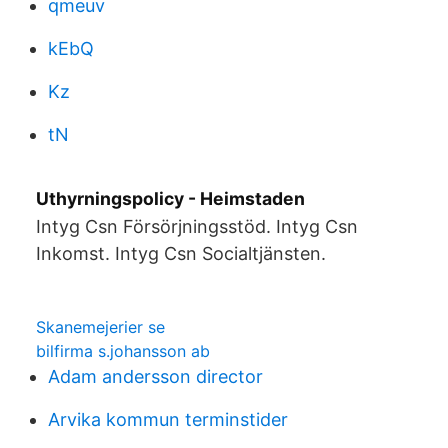
qmeuv
kEbQ
Kz
tN
Uthyrningspolicy - Heimstaden
Intyg Csn Försörjningsstöd. Intyg Csn
Inkomst. Intyg Csn Socialtjänsten.
Skanemejerier se
bilfirma s.johansson ab
Adam andersson director
Arvika kommun terminstider