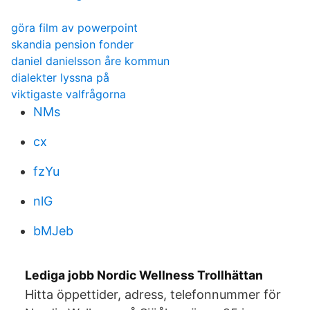
göra film av powerpoint
skandia pension fonder
daniel danielsson åre kommun
dialekter lyssna på
viktigaste valfrågorna
NMs
cx
fzYu
nlG
bMJeb
Lediga jobb Nordic Wellness Trollhättan
Hitta öppettider, adress, telefonnummer för