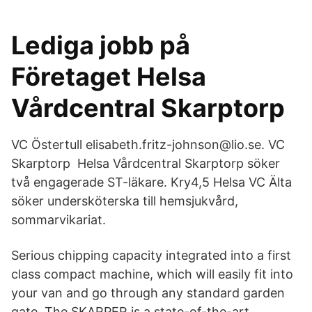
Lediga jobb på
Företaget Helsa
Vårdcentral Skarptorp
VC Östertull elisabeth.fritz-johnson@lio.se. VC
Skarptorp Helsa Vårdcentral Skarptorp söker
två engagerade ST-läkare. Kry4,5 Helsa VC Älta
söker undersköterska till hemsjukvård,
sommarvikariat.
Serious chipping capacity integrated into a first
class compact machine, which will easily fit into
your van and go through any standard garden
gate. The SKARPER is a state-of-the-art