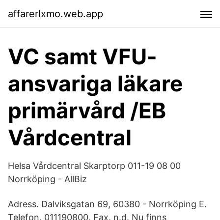
affarerlxmo.web.app
VC samt VFU-
ansvariga läkare
primärvård /EB
Vårdcentral
Helsa Vårdcentral Skarptorp 011-19 08 00
Norrköping - AllBiz
Adress. Dalviksgatan 69, 60380 - Norrköping E.
Telefon. 011190800. Fax. n.d. Nu finns