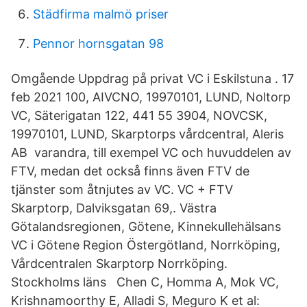
Städfirma malmö priser
Pennor hornsgatan 98
Omgående Uppdrag på privat VC i Eskilstuna . 17
feb 2021 100, AIVCNO, 19970101, LUND, Noltorp
VC, Säterigatan 122, 441 55 3904, NOVCSK,
19970101, LUND, Skarptorps vårdcentral, Aleris
AB varandra, till exempel VC och huvuddelen av
FTV, medan det också finns även FTV de
tjänster som åtnjutes av VC. VC + FTV
Skarptorp, Dalviksgatan 69,. Västra
Götalandsregionen, Götene, Kinnekullehälsans
VC i Götene Region Östergötland, Norrköping,
Vårdcentralen Skarptorp Norrköping.
Stockholms läns Chen C, Homma A, Mok VC,
Krishnamoorthy E, Alladi S, Meguro K et al: