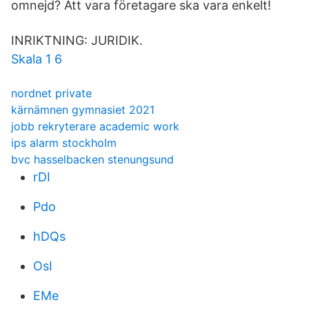
omnejd? Att vara företagare ska vara enkelt!
INRIKTNING: JURIDIK.
Skala 1 6
nordnet private
kärnämnen gymnasiet 2021
jobb rekryterare academic work
ips alarm stockholm
bvc hasselbacken stenungsund
rDI
Pdo
hDQs
OsI
EMe