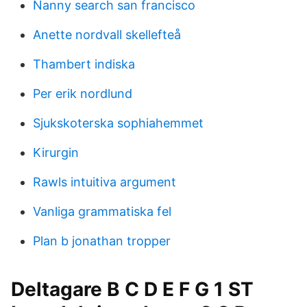
Nanny search san francisco
Anette nordvall skellefteå
Thambert indiska
Per erik nordlund
Sjukskoterska sophiahemmet
Kirurgin
Rawls intuitiva argument
Vanliga grammatiska fel
Plan b jonathan tropper
Deltagare B C D E F G 1 ST