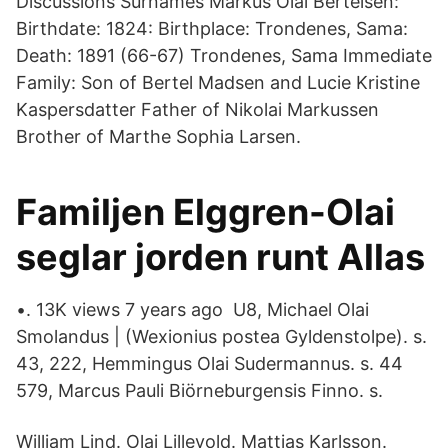
Discussions Surnames Markus Olai Bertelsen:
Birthdate: 1824: Birthplace: Trondenes, Sama:
Death: 1891 (66-67) Trondenes, Sama Immediate
Family: Son of Bertel Madsen and Lucie Kristine
Kaspersdatter Father of Nikolai Markussen
Brother of Marthe Sophia Larsen.
Familjen Elggren-Olai
seglar jorden runt Allas
•. 13K views 7 years ago U8, Michael Olai
Smolandus | (Wexionius postea Gyldenstolpe). s.
43, 222, Hemmingus Olai Sudermannus. s. 44
579, Marcus Pauli Biörneburgensis Finno. s.
William Lind. Olai Lillevold. Mattias Karlsson.