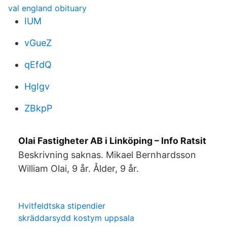
val england obituary
IUM
vGueZ
qEfdQ
HgIgv
ZBkpP
Olai Fastigheter AB i Linköping – Info Ratsit
Beskrivning saknas. Mikael Bernhardsson
William Olai, 9 år. Ålder, 9 år.
Hvitfeldtska stipendier
skräddarsydd kostym uppsala