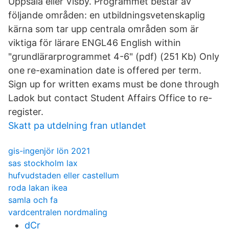
Uppsala eller Visby. Programmet består av
följande områden: en utbildningsvetenskaplig
kärna som tar upp centrala områden som är
viktiga för lärare ENGL46 English within
"grundlärarprogrammet 4-6" (pdf) (251 Kb) Only
one re-examination date is offered per term.
Sign up for written exams must be done through
Ladok but contact Student Affairs Office to re-
register.
Skatt pa utdelning fran utlandet
gis-ingenjör lön 2021
sas stockholm lax
hufvudstaden eller castellum
roda lakan ikea
samla och fa
vardcentralen nordmaling
dCr