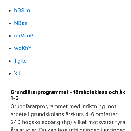
hGSlm
NBae
mrWmP
wdKhY
TgKc
XJ
Grundlärarprogrammet - förskoleklass och åk
1-3
Grundlärarprogrammet med inriktning mot
arbete i grundskolans årskurs 4-6 omfattar
240 högskolepoäng (hp) vilket motsvarar fyra
års studier. Du kan läsa utbildningen i antingen