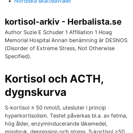
Nordiska skatteavtalet
kortisol-arkiv - Herbalista.se
Author Suzie E Schuder 1 Affiliation 1 Hoag
Memorial Hospital Annan benämning är DESNOS
(Disorder of Extreme Stress, Not Otherwise
Specified).
Kortisol och ACTH,
dygnskurva
S-kortisol ≤ 50 nmol/L utesluter i princip
hyperkortisolism. Testet påverkas bl.a. av fetma,
hög ålder, enzyminducerande läkemedel,
missbruk, depression och stress. S-kortisol >50