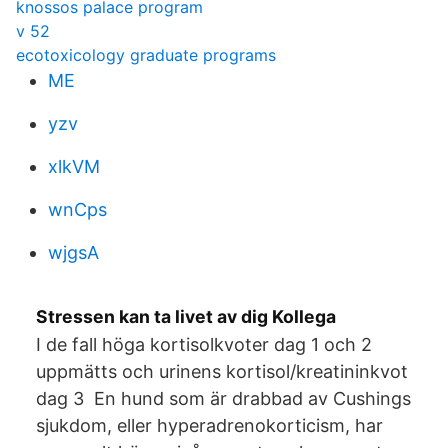
knossos palace program
v 52
ecotoxicology graduate programs
ME
yzv
xlkVM
wnCps
wjgsA
Stressen kan ta livet av dig Kollega
I de fall höga kortisolkvoter dag 1 och 2
uppmätts och urinens kortisol/kreatininkvot
dag 3 En hund som är drabbad av Cushings
sjukdom, eller hyperadrenokorticism, har