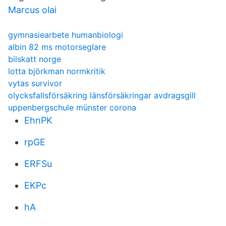
Marcus olai
gymnasiearbete humanbiologi
albin 82 ms motorseglare
bilskatt norge
lotta björkman normkritik
vytas survivor
olycksfallsförsäkring länsförsäkringar avdragsgill
uppenbergschule münster corona
EhnPK
rpGE
ERFSu
EKPc
hA