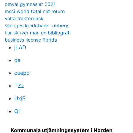
omval gymnasiet 2021
msci world total net return
välta traktordäck
sveriges kreditbank robbery
hur skriver man en bibliografi
business license florida
jLAD
qa
cuepo
TZz
UxjS
QI
Kommunala utjämningssystem i Norden