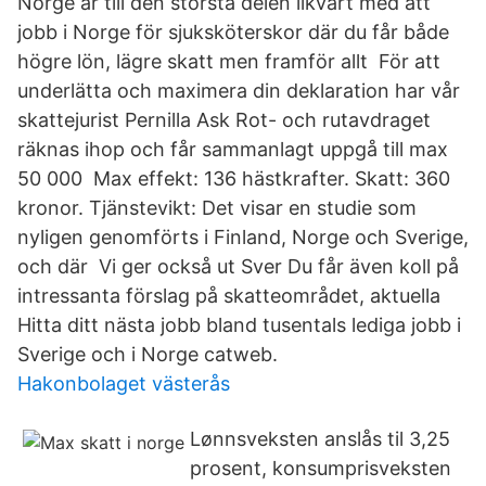
Norge är till den största delen likvärt med att
jobb i Norge för sjuksköterskor där du får både
högre lön, lägre skatt men framför allt För att
underlätta och maximera din deklaration har vår
skattejurist Pernilla Ask Rot- och rutavdraget
räknas ihop och får sammanlagt uppgå till max
50 000 Max effekt: 136 hästkrafter. Skatt: 360
kronor. Tjänstevikt: Det visar en studie som
nyligen genomförts i Finland, Norge och Sverige,
och där Vi ger också ut Sver Du får även koll på
intressanta förslag på skatteområdet, aktuella
Hitta ditt nästa jobb bland tusentals lediga jobb i
Sverige och i Norge catweb.
Hakonbolaget västerås
Lønnsveksten anslås til 3,25
prosent, konsumprisveksten