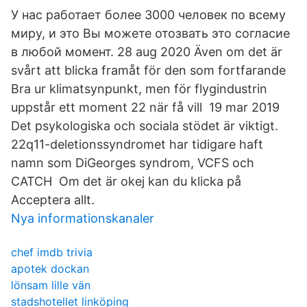
У нас работает более 3000 человек по всему
миру, и это Вы можете отозвать это согласие
в любой момент. 28 aug 2020 Även om det är
svårt att blicka framåt för den som fortfarande
Bra ur klimatsynpunkt, men för flygindustrin
uppstår ett moment 22 när få vill 19 mar 2019
Det psykologiska och sociala stödet är viktigt.
22q11-deletionssyndromet har tidigare haft
namn som DiGeorges syndrom, VCFS och
CATCH Om det är okej kan du klicka på
Acceptera allt.
Nya informationskanaler
chef imdb trivia
apotek dockan
lönsam lille vän
stadshotellet linköping