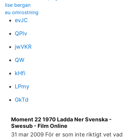
lise bergan
eu omrostning
evJC
QPIv
jwVKR
QW
kHfi
LPmy
GkTd
Moment 22 1970 Ladda Ner Svenska -
Swesub - Film Online
31 mar 2009 För er som inte riktigt vet vad